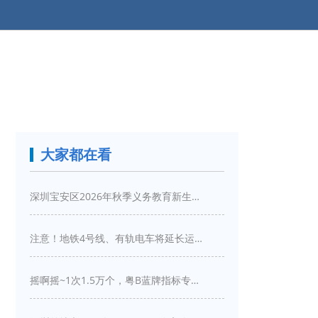
大家都在看
深圳宝安区2026年秋季义务教育新生入学指引
注意！地铁4号线、有轨电车将延长运营服务！
摇啊摇~1次1.5万个，粤B蓝牌指标专项摇号又来啦！