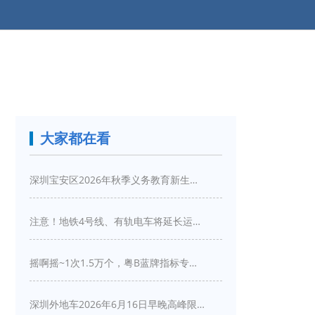
大家都在看
深圳宝安区2026年秋季义务教育新生入学指引
注意！地铁4号线、有轨电车将延长运营服务！
摇啊摇~1次1.5万个，粤B蓝牌指标专项摇号又来啦！
深圳外地车2026年6月16日早晚高峰限行详情