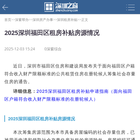
首页>>
深窗帮办>>
深圳房产办事>>
深圳租房补贴>>
正文
2025深圳福田区租房补贴房源情况
2025-12-03 15:24
0深窗综合
近日，深圳市福田区住房和建设局发布关于面向福田区户籍
符合收入财产限额标准的公共租赁住房在册轮候人筹集社会存量
住房的通告。
详细信息：
2025深圳福田区租房补贴申请指南（面向福田
区户籍符合收入财产限额标准的在册轮候人）
2025深圳福田区租房补贴房源情况
本次筹集房源范围为本市具备房屋编码的社会存量住房，已
被用于申请和领取社会存量住房补租的房源除外。房屋编码可通