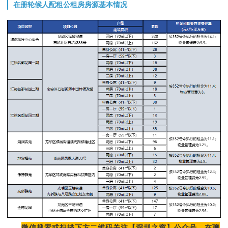
在册轮候人配租公租房房源基本情况
微信搜索或扫描下方二维码关注【深圳之窗】公众号，在聊