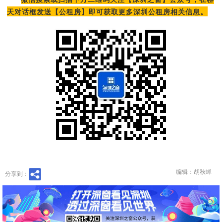
天对话框发送【公租房】即可获取更多深圳公租房相关信息。
编辑：胡秋蝉
分享到：