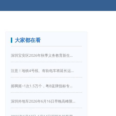
大家都在看
深圳宝安区2026年秋季义务教育新生入学指引
注意！地铁4号线、有轨电车将延长运营服务！
摇啊摇~1次1.5万个，粤B蓝牌指标专项摇号又来啦！
深圳外地车2026年6月16日早晚高峰限行详情