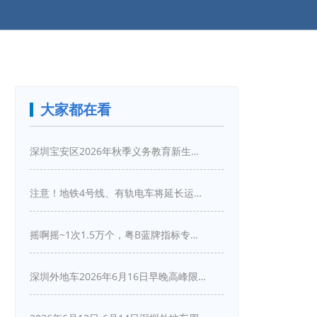
大家都在看
深圳宝安区2026年秋季义务教育新生入学指引
注意！地铁4号线、有轨电车将延长运营服务！
摇啊摇~1次1.5万个，粤B蓝牌指标专项摇号又来啦！
深圳外地车2026年6月16日早晚高峰限行详情