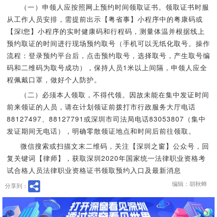
（一）申领人应按照网上预约时间领取证书。领取证书时服
从工作人员安排，需提前出示【粤省事】小程序中的粤康码或
【深i您】小程序的实时健康码和行程码，测量体温并根据线上
预约取证的时间进行现场预约取号（手机可以无纸化取号。操作
流程：登录预约平台后，点击预约取号，选择取号，产生取号编
码和二维码为取号成功），保持人员1米以上间隔，申领人应全
程佩戴口罩，做好个人防护。
（二）必须本人领取，不得代领。因故未能在集中发证时间
前来领证的人员，请在计划领证前拨打市行政服务大厅电话
88127497、88127791或深圳市司法局电话83053807（集中
发证期间无电话），明确零散领证地点和时间后前往领取。
微信搜索或扫描文末二维码，关注【深圳之窗】公众号，回
复关键词【律师】，获取深圳2020年国家统一法律职业资格考
试合格人员法律职业资格证书领取预约入口及最新消息
编辑：胡秋蝉
分享到：