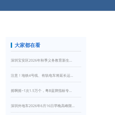
大家都在看
深圳宝安区2026年秋季义务教育新生入学指引
注意！地铁4号线、有轨电车将延长运营服务！
摇啊摇~1次1.5万个，粤B蓝牌指标专项摇号又来啦！
深圳外地车2026年6月16日早晚高峰限行详情