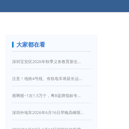
大家都在看
深圳宝安区2026年秋季义务教育新生入学指引
注意！地铁4号线、有轨电车将延长运营服务！
摇啊摇~1次1.5万个，粤B蓝牌指标专项摇号又来啦！
深圳外地车2026年6月16日早晚高峰限行详情